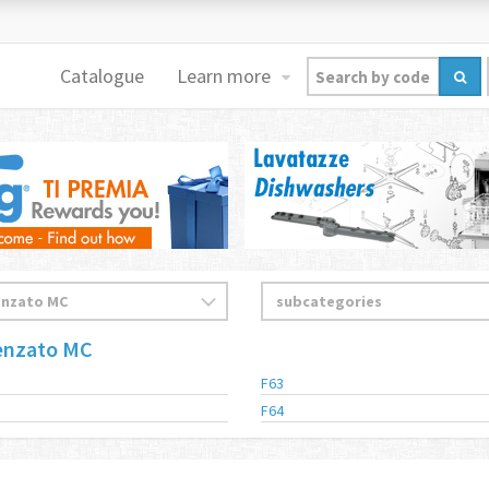
Catalogue
Learn more
renzato MC
F63
F64