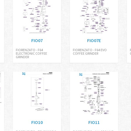
FIO07
FIO07E
FIORENZATO - F64
FIORENZATO - F64 EVO
ELECTRONIC COFFEE
COFFEE GRINDER
GRINDER
FIO10
FIO11