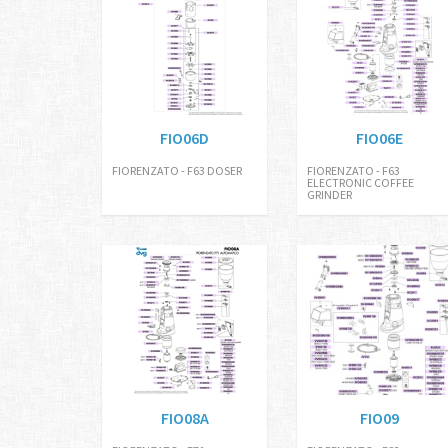
FIO06D
FIO06E
FIORENZATO - F63 DOSER
FIORENZATO - F63
ELECTRONIC COFFEE
GRINDER
FIO08A
FIO09