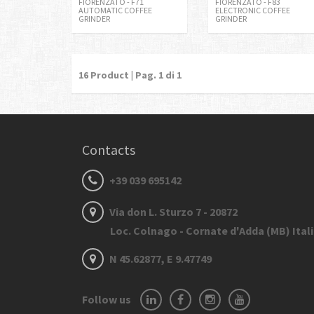
FIORENZATO - F71
FIORENZATO - F83
AUTOMATIC COFFEE
ELECTRONIC COFFEE
GRINDER
GRINDER
16
Product | Pag.
1
di 1
Contacts
+39 039 695142
Via don L. Sturzo 7 - 20872
Loc. Colnago - Cornate d'Adda (MB) Ital
N 45.62877, E 9.47749
Follow us