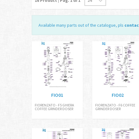
16
Product | Pag.
1
di 1
Available many parts out of the catalogue, pls
contac
FIO01
FIO02
FIORENZATO - F5 GHIERA
FIORENZATO - F6 COFFEE
COFFEE GRINDER DOSER
GRINDER DOSER