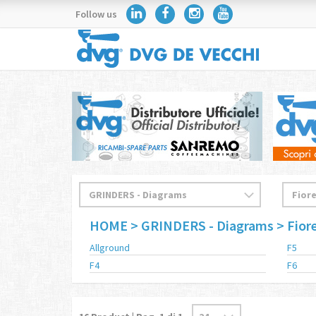
Follow us
HOME
> GRINDERS - Diagrams
> Fio
Allground
F5
F4
F6