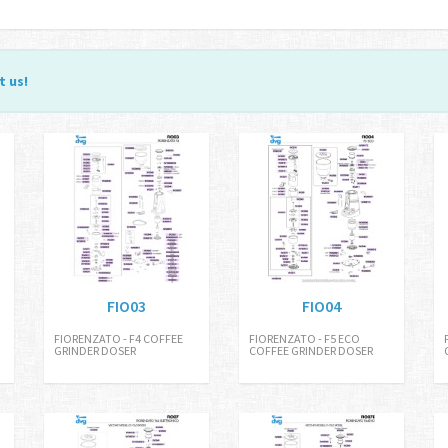
t us
!
FIO03
FIO04
FIORENZATO - F4 COFFEE
FIORENZATO - F5 ECO
GRINDER DOSER
COFFEE GRINDER DOSER