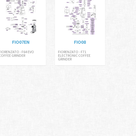
FIO07EN
FIO08
FIORENZATO - F64 EVO
FIORENZATO - F71
COFFEE GRINDER
ELECTRONIC COFFEE
GRINDER