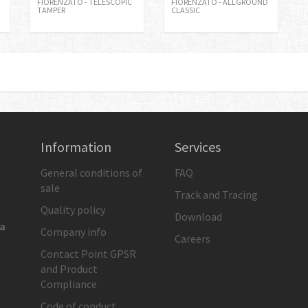
FIORENZATO - TELESCOPIC
FIORENZATO - ALLGROUND
TAMPER
CLASSIC
Information
Services
General conditions of
FAQ
sale
Track and Tracing
Quality policy
Download
ia
Company info
Careers
Contact Point GPSR
and Product
Compliance
Code of conduct